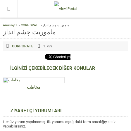
Anasayfa
»
CORPORATE
»
ماموریت چشم انداز
ماموریت چشم انداز
CORPORATE
1.759
İLGİNİZİ ÇEKEBİLECEK DİĞER KONULAR
مخاطب
ZİYARETÇİ YORUMLARI
Henüz yorum yapılmamış. İlk yorumu aşağıdaki form aracılığıyla siz
yapabilirsiniz.